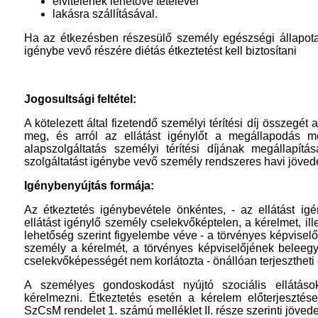
elvitelének lehetővé tételével
lakásra szállításával.
Ha az étkezésben részesülő személy egészségi állapota i
igénybe vevő részére diétás étkeztetést kell biztosítani
Jogosultsági feltétel:
A kötelezett által fizetendő személyi térítési díj összegé
meg, és arról az ellátást igénylőt a megállapodás meg
alapszolgáltatás személyi térítési díjának megállapít
szolgáltatást igénybe vevő személy rendszeres havi jöved
Igénybenyújtás formája:
Az étkeztetés igénybevétele önkéntes, - az ellátást igé
ellátást igénylő személy cselekvőképtelen, a kérelmet, ill
lehetőség szerint figyelembe véve - a törvényes képviselőj
személy a kérelmét, a törvényes képviselőjének beleegy
cselekvőképességét nem korlátozta - önállóan terjesztheti 
A személyes gondoskodást nyújtó szociális ellátáso
kérelmezni. Étkeztetés esetén a kérelem előterjesztése
SzCsM rendelet 1. számú melléklet II. része szerinti jöved