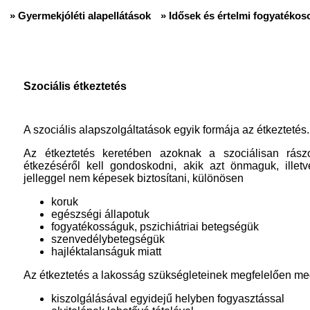
» Gyermekjóléti alapellátások
» Idősek és értelmi fogyatékoso
Szociális étkeztetés
A szociális alapszolgáltatások egyik formája az étkeztetés.
Az étkeztetés keretében azoknak a szociálisan rász
étkezéséről kell gondoskodni, akik azt önmaguk, illetve
jelleggel nem képesek biztosítani, különösen
koruk
egészségi állapotuk
fogyatékosságuk, pszichiátriai betegségük
szenvedélybetegségük
hajléktalanságuk miatt
Az étkeztetés a lakosság szükségleteinek megfelelően m
kiszolgálásával egyidejű helyben fogyasztással