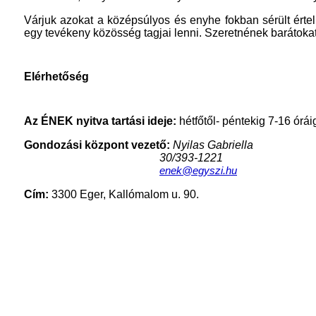
Várjuk azokat a középsúlyos és enyhe fokban sérült értelm
egy tevékeny közösség tagjai lenni. Szeretnének barátoka
Elérhetőség
Az ÉNEK nyitva tartási ideje:
hétfőtől- péntekig 7-16 órái
Gondozási központ vezető:
Nyilas Gabriella
30/393-1221
enek@egyszi.hu
Cím:
3300 Eger, Kallómalom u. 90.