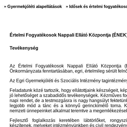
» Gyermekjóléti alapellátások
» Idősek és értelmi fogyatékoso
Értelmi Fogyatékosok Nappali Ellátó Központja (ÉNEK
Tevékenység
Az Értelmi Fogyatékosok Nappali Ellátó Központja
Önkormányzata fenntartásában, egri, értelmileg sérült felnő
Az Egri Gyermekjóléti és Szociális Intézmény tagintézmé
Feladatunk közé tartozik, hogy ellátottjaink készségeit, ké
jó lehetőséget a szabadidős tevékenységek. Kézműves fogl
napi rendet, de a testmozgásra is nagy hangsúlyt fektetünk
legjobb mód a tánc és a könnyű gerinckímélő torna. Kö
nemzeti ünnepeinket alkalmat teremtve a megemlékezések
Fejlesztő foglalkozás keretében lábtörlőket, rongysz
készítenek, melyeket intézményünkben és civil rendezvény